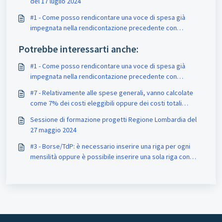
del 17 luglio 2024
#1 - Come posso rendicontare una voce di spesa già
impegnata nella rendicontazione precedente con
eleggibilità allo 0%, ora che la spesa è stata
Potrebbe interessarti anche:
effettivamente sostenuta?
#1 - Come posso rendicontare una voce di spesa già
impegnata nella rendicontazione precedente con
eleggibilità allo 0%, ora che la spesa è stata
#7 - Relativamente alle spese generali, vanno calcolate
effettivamente sostenuta?
come 7% dei costi eleggibili oppure dei costi totali
incluse le stesse spese generali?
Sessione di formazione progetti Regione Lombardia del
27 maggio 2024
#3 - Borse/TdP: è necessario inserire una riga per ogni
mensilità oppure è possibile inserire una sola riga con
l’importo cumulativo del periodo? Inoltre come
giustificativo del pagamento inseriamo i cedolini?